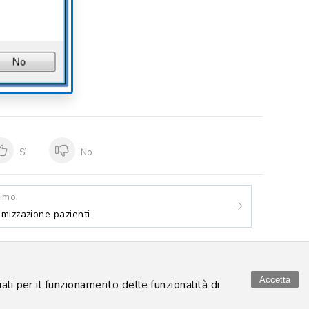
Sì
No
simo
mizzazione pazienti
ght 2000-
2026. Tutti i diritti riservati.
Accetta
li per il funzionamento delle funzionalità di