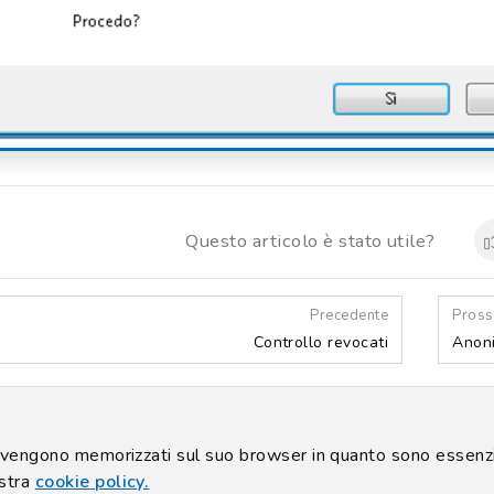
Questo articolo è stato utile?
Precedente
Pros
Controllo revocati
Anoni
 di Collodi 6/C - 50141 Firenze - P. Iva: 05588740489 - © Copyri
Privacy policy
|
Cookie policy
he vengono memorizzati sul suo browser in quanto sono essenzia
ostra
cookie policy.