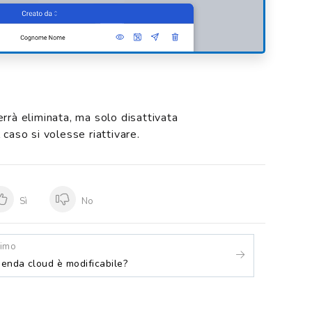
rrà eliminata, ma solo disattivata
caso si volesse riattivare.
Sì
No
simo
enda cloud è modificabile?