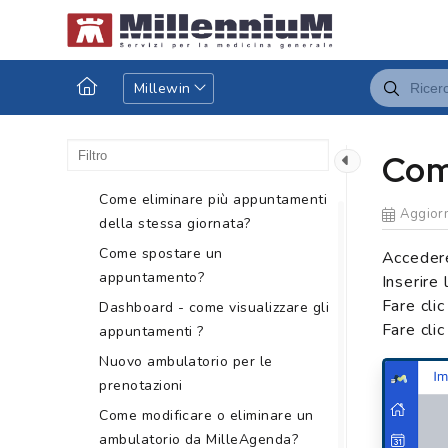
per un paziente
Come cambiare rapidamente il
periodo visualizzato
Millewin
Come visualizzare i dettagli di
una prenotazione da browser?
Come cancellare un
Com
appuntamento da browser?
Come eliminare più appuntamenti
Aggiorn
della stessa giornata?
Come spostare un
Acceder
appuntamento?
Inserire 
Fare clic
Dashboard - come visualizzare gli
Fare cli
appuntamenti ?
Nuovo ambulatorio per le
prenotazioni
Come modificare o eliminare un
ambulatorio da MilleAgenda?