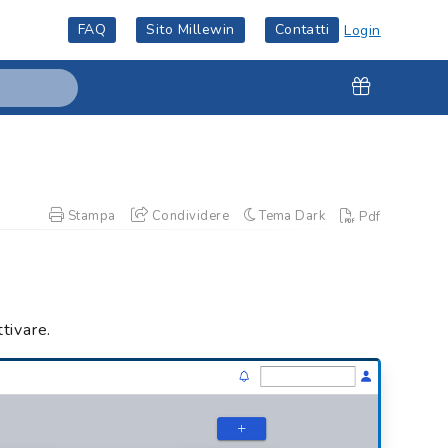
FAQ
Sito Millewin
Contatti
Login
Stampa
Condividere
Tema Dark
Pdf
tivare.