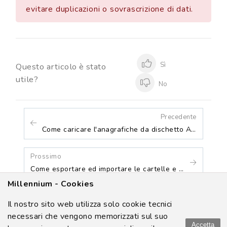
evitare duplicazioni o sovrascrizione di dati.
Sì
Questo articolo è stato
utile?
No
Precedente
Come caricare l'anagrafiche da dischetto ASL
Prossimo
Come esportare ed importare le cartelle e gli allegati di un gruppo di pazienti
Millennium - Cookies
Il nostro sito web utilizza solo cookie tecnici
Millennium S.p.A. Gruppo GMH - Via di Collodi 6/C - 50141
necessari che vengono memorizzati sul suo
Firenze - P. Iva: 05588740489 - © Copyright 2000-
2026. Tutti i
Accetta