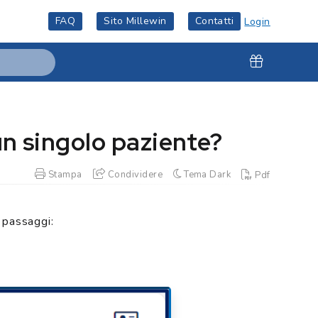
FAQ
Sito Millewin
Contatti
Login
n singolo paziente?
Stampa
Condividere
Tema Dark
Pdf
 passaggi: