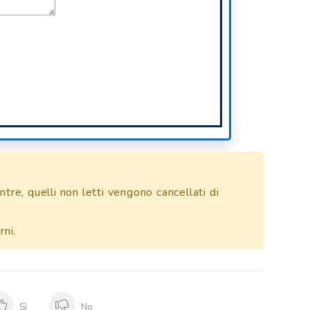
tre, quelli non letti vengono cancellati di
ni.
Sì
No