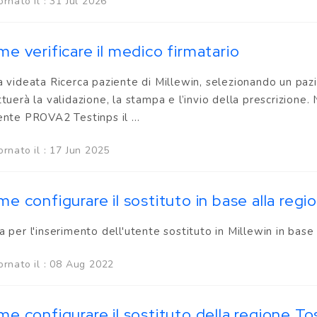
rnato il : 31 Jul 2026
e verificare il medico firmatario
a videata Ricerca paziente di Millewin, selezionando un pazi
ttuerà la validazione, la stampa e l’invio della prescrizione. 
ente PROVA2 Testinps il ...
rnato il : 17 Jun 2025
e configurare il sostituto in base alla reg
a per l'inserimento dell'utente sostituto in Millewin in base
ornato il : 08 Aug 2022
e configurare il sostituto della regione T