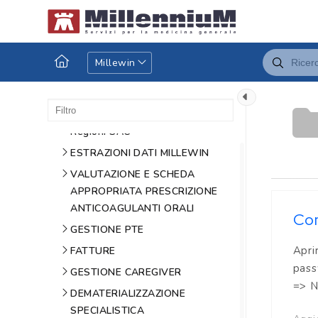
FUNZIONI CARTELLA
DSS
CODIFICA DEI DATI IN CARTELLA
Millewin
PAZIENTE
COME CONFIGURARE E
UTILIZZARE I SERVIZI MEF -
Regioni SAC
ESTRAZIONI DATI MILLEWIN
VALUTAZIONE E SCHEDA
APPROPRIATA PRESCRIZIONE
ANTICOAGULANTI ORALI
Com
GESTIONE PTE
Apri
FATTURE
pass
GESTIONE CAREGIVER
=> N
DEMATERIALIZZAZIONE
SPECIALISTICA