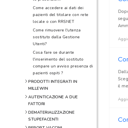
Come accedere ai dati dei
Dopo
pazienti del titolare con rete
segu
locale o con RRSNET
Ammi
Come rimuovere l'utenza
sostituto dalla Gestione
Aggio
Utenti?
Cosa fare se durante
Com
l'inserimento del sostituto
compare un avviso presenza di
Dall
pazienti ospiti ?
Sceg
PRODOTTI INTEGRATI IN
il me
MILLEWIN
AUTENTICAZIONE A DUE
Aggio
FATTORI
DEMATERIALIZZAZIONE
Com
STUPEFACENTI
REPORT VACCINI