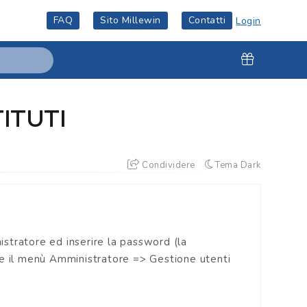
FAQ
Sito Millewin
Contatti
Login
ITUTI
Condividere
Tema Dark
nistratore ed inserire la password (la
re il menù Amministratore => Gestione utenti