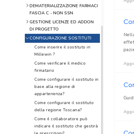
Aggio
DEMATERIALIZZAZIONE FARMACI
FASCIA C - NON SSN
Com
GESTIONE LICENZE ED ADDON
DI PROGETTO
Nell
CONFIGURAZIONE SOSTITUTI
effe
Come inserire il sostituto in
pazi
Millewin ?
Come verificare il medico
Aggio
firmatario
Come configurare il sostituto in
Com
base alla regione di
appartenenza?
Guid
Come configurare il sostituto
della regione Toscana?
Aggi
Come il collaboratore può
indicare il sostituto che gestirà
Com
le prescrizioni?